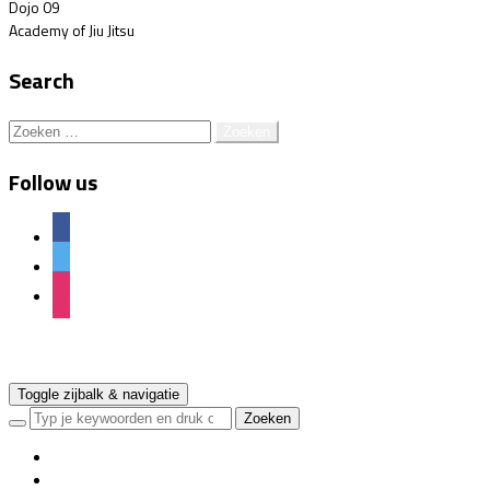
Dojo 09
Academy of Jiu Jitsu
Search
Zoeken
naar:
Follow us
facebook
twitter
instagram
BJJ Leiden
Toggle zijbalk & navigatie
Home
Brazilian Jiu Jitsu