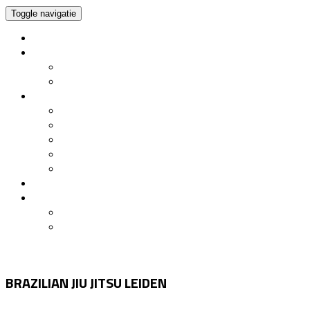
Toggle navigatie
Home
Brazilian Jiu Jitsu
Wat is BJJ?
BJJ bij BJJ Leiden
Lesinformatie
Lessen
Lesrooster / Abonnementen
Instructeurs
Huisregels
Algemene Voorwaarden
YouTubitsu
Contact
Gratis Proefles
Inschrijven
BRAZILIAN JIU JITSU LEIDEN