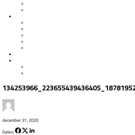
Wat is BJJ?
BJJ bij BJJ Leiden
Lesinformatie
Lessen
Lesrooster / Abonnementen
Instructeurs
Huisregels
Algemene Voorwaarden
YouTubitsu
Contact
Gratis Proefles
Inschrijven
134253966_223655439436405_1878195
december 31, 2020
Delen: